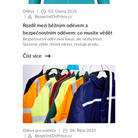
Oděvy
|
02. Února 2026
|
BezpečněDoPráce.cz
Rozdíl mezi běžným oděvem a
bezpečnostním oděvem: co musíte vědět
Bezpečnostní oděv není luxus, ale nezbytnost.
Správný výběr chrání zdraví, zvyšuje produ..
Číst více
Oděvy pro svářeče
|
06. Října 2025
|
BezpečněDoPráce.cz