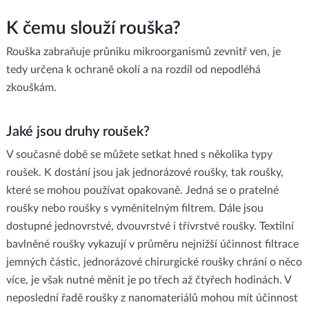
K čemu slouží rouška?
Rouška zabraňuje průniku mikroorganismů zevnitř ven, je
tedy určena k ochraně okolí a na rozdíl od nepodléhá
zkouškám.
Jaké jsou druhy roušek?
V současné době se můžete setkat hned s několika typy
roušek. K dostání jsou jak jednorázové roušky, tak roušky,
které se mohou používat opakovaně. Jedná se o pratelné
roušky nebo roušky s vyměnitelným filtrem. Dále jsou
dostupné jednovrstvé, dvouvrstvé i třívrstvé roušky. Textilní
bavlněné roušky vykazují v průměru nejnižší účinnost filtrace
jemných částic, jednorázové chirurgické roušky chrání o něco
více, je však nutné měnit je po třech až čtyřech hodinách. V
neposlední řadě roušky z nanomateriálů mohou mít účinnost