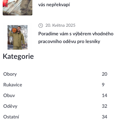
vás nepřekvapí
20. Května 2025
Poradíme vám s výběrem vhodného
pracovního oděvu pro lesníky
Kategorie
Obory
20
Rukavice
9
Obuv
14
Oděvy
32
Ostatní
34