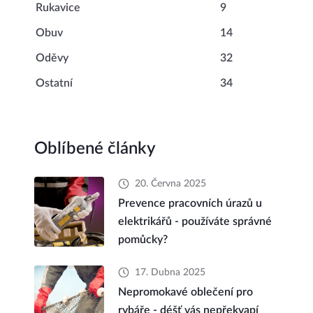
Rukavice
9
Obuv
14
Oděvy
32
Ostatní
34
Oblíbené články
20. Června 2025
Prevence pracovních úrazů u
elektrikářů - používáte správné
pomůcky?
17. Dubna 2025
Nepromokavé oblečení pro
rybáře - déšť vás nepřekvapí