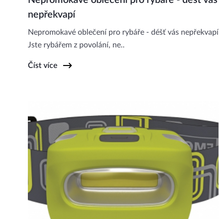
Nepromokavé oblečení pro rybáře - déšť vás
nepřekvapí
Nepromokavé oblečení pro rybáře - déšť vás nepřekvapí
Jste rybářem z povolání, ne..
Číst více