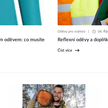
Oděvy pro svářeče
|
06. Ří
m oděvem: co musíte
Reflexní oděvy a doplňky
Číst více