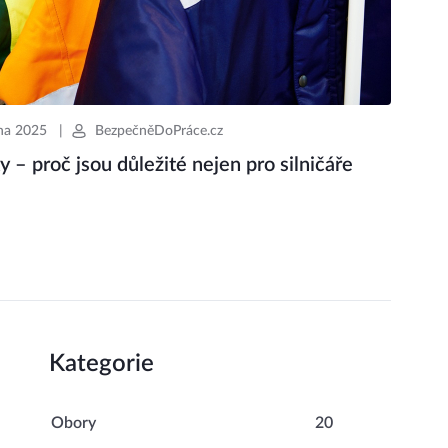
jna 2025
|
BezpečněDoPráce.cz
 – proč jsou důležité nejen pro silničáře
Kategorie
Obory
20