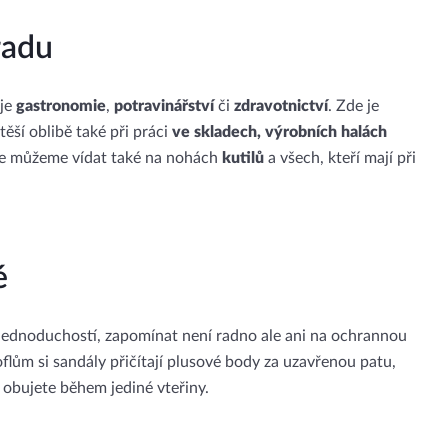
radu
 je
gastronomie
,
potravinářství
či
zdravotnictví
. Zde je
 těší oblibě také při práci
ve skladech, výrobních halách
i je můžeme vídat také na nohách
kutilů
a všech, kteří mají při
é
 jednoduchostí, zapomínat není radno ale ani na ochrannou
flům si sandály přičítají plusové body za uzavřenou patu,
 obujete během jediné vteřiny.