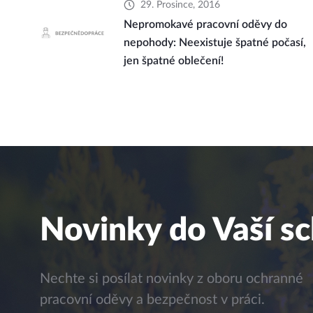
29. Prosince, 2016
Nepromokavé pracovní oděvy do
nepohody: Neexistuje špatné počasí,
jen špatné oblečení!
Novinky do Vaší s
Nechte si posílat novinky z oboru ochranné
pracovní oděvy a bezpečnost v práci.