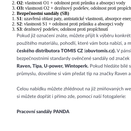
O2
: vlastnosti O1 + odolnost proti průniku a absorpci vody
O3:
vlastnosti O2 + dezénový podešev, odolnost proti propích
Bezpečnostní sandály (SB)
S1
: uzavřená oblast paty, antistatické vlastnosti, absorpce ener
S2
: vlastnosti S1 + odolnost proti průniku a absorpci vody
S3
: dezénový podešev, odolnost proti propíchnutí
Pokud již označení znáte, můžete přijít k výběru konkré
použitého materiálu, pohodlí, které vám bota nabízí, a
českého distributora TOMIS
CZ
(
obuvtomis.cz).
V pánsk
bezpečnostními standardy ověnčené sandály od značek
Raven, Tipa, U-power, Wintoperk.
Pokud hledáte bílé 
průmyslu, dovolíme si vám předat tip na značky Raven a
Celou nabídku můžete zhlédnout na již zmiňovaných 
si můžete dopřát i přímo zde, pomocí naší fotogalerie:
Pracovní sandály PANDA