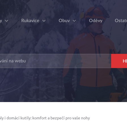
y
Rukavice
Obuv
Oděvy
Ostat
ly i domácí kutily: komfort a bezpečí pro vaše nohy