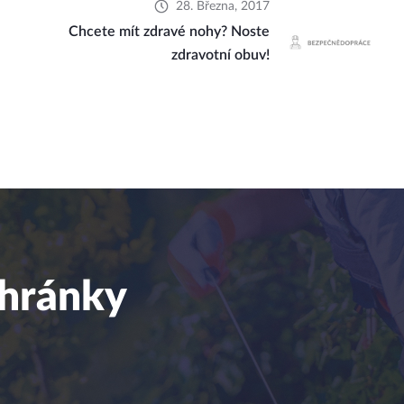
28. Března, 2017
Chcete mít zdravé nohy? Noste
zdravotní obuv!
chránky