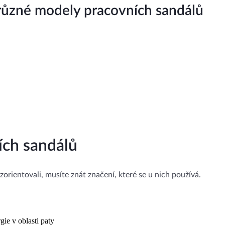
o různé modely pracovních sandálů
ch sandálů
orientovali, musíte znát značení, které se u nich používá.
rgie v oblasti paty