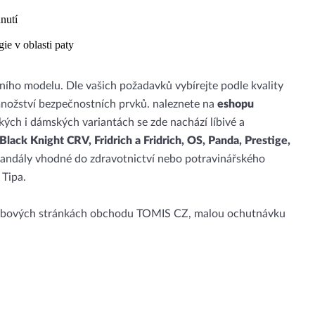
nutí
gie v oblasti paty
tního modelu. Dle vašich požadavků vybírejte podle kvality
 množství bezpečnostních prvků.
naleznete na
eshopu
ých i dámských variantách se zde nachází líbivé a
Black Knight CRV, Fridrich a Fridrich, OS, Panda, Prestige,
sandály vhodné do zdravotnictví nebo potravinářského
 Tipa.
webových stránkách obchodu TOMIS CZ, malou ochutnávku