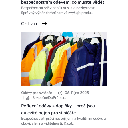
bezpečnostním oděvem: co musíte vědět
Bezpečnostní oděv není luxus, ale nezbytnost.
Správný výběr chrání zdraví, zvyšuje produ..
Číst více
Oděvy pro svářeče
|
06. Října 2025
|
BezpečněDoPráce.cz
Reflexní oděvy a doplňky – proč jsou
důležité nejen pro silničáře
Bezpečnost při práci nestojí jen na kvalitním oděvu a
obuvi, ale i na viditelnosti. Každ..