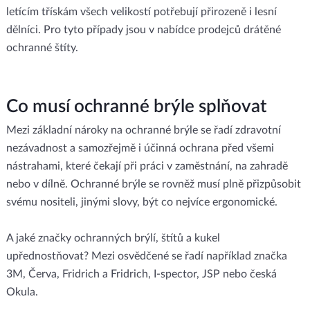
letícím třískám všech velikostí potřebují přirozeně i lesní
dělníci. Pro tyto případy jsou v nabídce prodejců drátěné
ochranné štíty.
Co musí ochranné brýle splňovat
Mezi základní nároky na ochranné brýle se řadí zdravotní
nezávadnost a samozřejmě i účinná ochrana před všemi
nástrahami, které čekají při práci v zaměstnání, na zahradě
nebo v dílně. Ochranné brýle se rovněž musí plně přizpůsobit
svému nositeli, jinými slovy, být co nejvíce ergonomické.
A jaké značky ochranných brýlí, štítů a kukel
upřednostňovat? Mezi osvědčené se řadí například značka
3M, Červa, Fridrich a Fridrich, I-spector, JSP nebo česká
Okula.