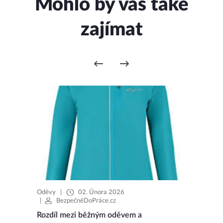
Mohlo by vás také
zajímat
Oděvy
|
02. Února 2026
|
BezpečněDoPráce.cz
Rozdíl mezi běžným oděvem a