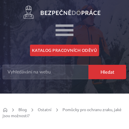
KATALOG PRACOVNÍCH ODĚVŮ
Blog
Ostatní
Pomůcky pro ochranu zraku, jaké
jsou možnosti?