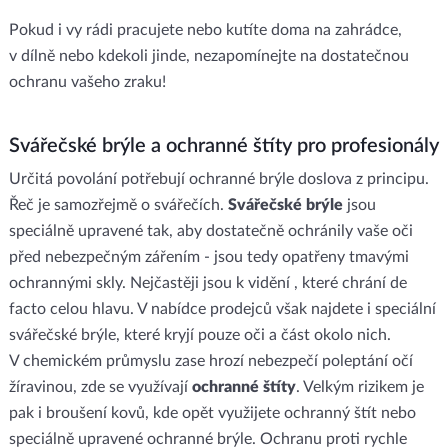
Pokud i vy rádi pracujete nebo kutíte doma na zahrádce,
v dílně nebo kdekoli jinde, nezapomínejte na dostatečnou
ochranu vašeho zraku!
Svářečské brýle a ochranné štíty pro profesionály
Určitá povolání potřebují ochranné brýle doslova z principu.
Řeč je samozřejmě o svářečích.
Svářečské brýle
jsou
speciálně upravené tak, aby dostatečně ochránily vaše oči
před nebezpečným zářením - jsou tedy opatřeny tmavými
ochrannými skly. Nejčastěji jsou k vidění , které chrání de
facto celou hlavu. V nabídce prodejců však najdete i speciální
svářečské brýle, které kryjí pouze oči a část okolo nich.
V chemickém průmyslu zase hrozí nebezpečí poleptání očí
žíravinou, zde se využívají
ochranné
štíty
. Velkým rizikem je
pak i broušení kovů, kde opět využijete ochranný štít nebo
speciálně upravené ochranné brýle. Ochranu proti rychle