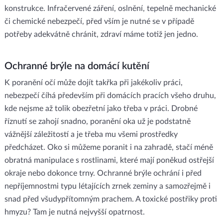
konstrukce. Infračervené záření, oslnění, tepelně mechanické
či chemické nebezpečí, před vším je nutné se v případě
potřeby adekvátně chránit, zdraví máme totiž jen jedno.
Ochranné brýle na domácí kutění
K poranění očí může dojít takřka při jakékoliv práci,
nebezpečí číhá především při domácích pracích všeho druhu,
kde nejsme až tolik obezřetní jako třeba v práci. Drobné
říznutí se zahojí snadno, poranění oka už je podstatně
vážnější záležitostí a je třeba mu všemi prostředky
předcházet. Oko si můžeme poranit i na zahradě, stačí méně
obratná manipulace s rostlinami, které mají poněkud ostřejší
okraje nebo dokonce trny. Ochranné brýle ochrání i před
nepříjemnostmi typu létajících zrnek zeminy a samozřejmě i
snad před všudypřítomným prachem. A toxické postřiky proti
hmyzu? Tam je nutná nejvyšší opatrnost.