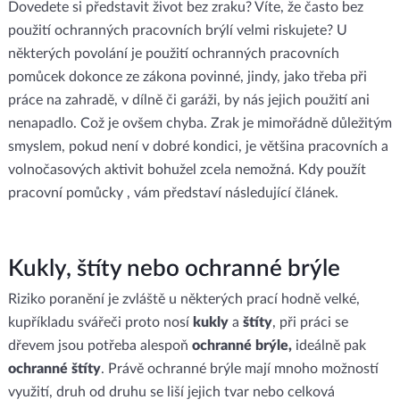
Dovedete si představit život bez zraku? Víte, že často bez
použití ochranných pracovních brýlí velmi riskujete? U
některých povolání je použití ochranných pracovních
pomůcek dokonce ze zákona povinné, jindy, jako třeba při
práce na zahradě, v dílně či garáži, by nás jejich použití ani
nenapadlo. Což je ovšem chyba. Zrak je mimořádně důležitým
smyslem, pokud není v dobré kondici, je většina pracovních a
volnočasových aktivit bohužel zcela nemožná. Kdy použít
pracovní pomůcky , vám představí následující článek.
Kukly, štíty nebo ochranné brýle
Riziko poranění je zvláště u některých prací hodně velké,
kupříkladu svářeči proto nosí
kukly
a
štíty
, při práci se
dřevem jsou potřeba alespoň
ochranné brýle,
ideálně pak
ochranné štíty
. Právě ochranné brýle mají mnoho možností
využití, druh od druhu se liší jejich tvar nebo celková